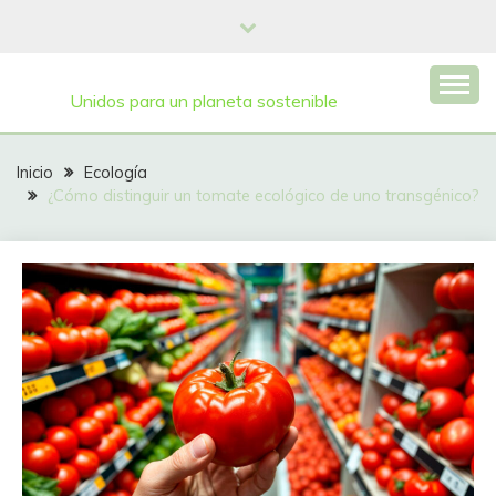
Saltar
al
contenido
Unidos para un planeta sostenible
Inicio
Ecología
¿Cómo distinguir un tomate ecológico de uno transgénico?